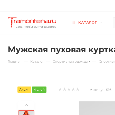
КАТАЛОГ
Мужская пуховая куртка
—
—
—
Главная
Каталог
Спортивная одежда
Спортив
Акция
4 слой
Артикул:
S16