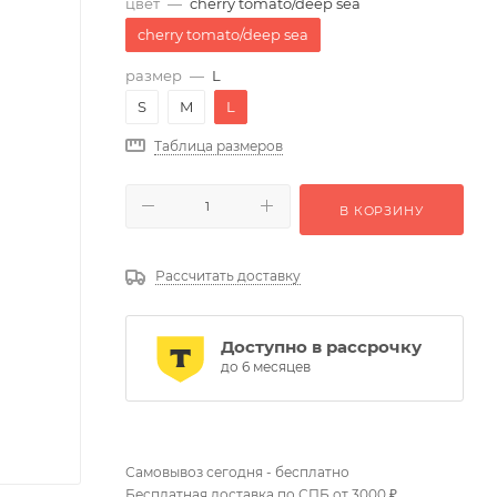
цвет
—
cherry tomato/deep sea
cherry tomato/deep sea
размер
—
L
S
M
L
Таблица размеров
В КОРЗИНУ
Рассчитать доставку
Доступно в рассрочку
до 6 месяцев
Самовывоз сегодня - бесплатно
Бесплатная доставка по СПБ от 3000 ₽