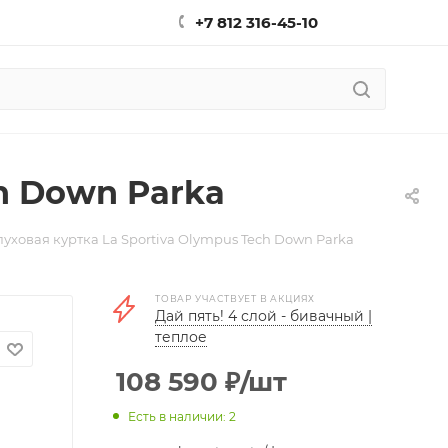
+7 812 316-45-10
h Down Parka
уховая куртка La Sportiva Olympus Tech Down Parka
ТОВАР УЧАСТВУЕТ В АКЦИЯХ
Дай пять! 4 слой - бивачный |
теплое
108 590
₽
/шт
Есть в наличии: 2