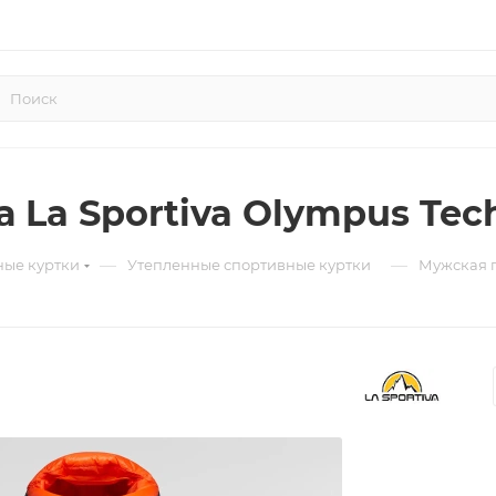
 La Sportiva Olympus Tec
—
—
ные куртки
Утепленные спортивные куртки
Мужская п